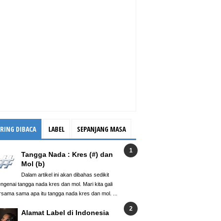
ERING DIBACA
LABEL
SEPANJANG MASA
Tangga Nada : Kres (#) dan
Mol (b)
Dalam artikel ini akan dibahas sedikit
ngenai tangga nada kres dan mol. Mari kita gali
rsama sama apa itu tangga nada kres dan mol. ...
Alamat Label di Indonesia