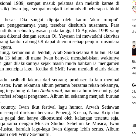
sional 1989, sempat masuk pelatnas dan melatih karate di
tik). Iwan juga sempat menjadi kolumnis di beberapa tabloid
 besar. Dia sangat dipuja oleh kaum 'akar rumput'.
Gr
ra penggemarnya yang tersebar diseluruh nusantara. Para
cir
ndirikan sebuah yayasan pada tanggal 16 Agustus 1999 yang
dr
asa dikenal dengan seruan Oi. Yayasan ini mewadahi aktivitas
ang kantor cabang OI dapat ditemui setiap penjuru nusantara
egara.
dung, kemudian di Jeddah, Arab Saudi selama 8 bulan. Bakat
usia 13 tahun, di mana Iwan banyak menghabiskan waktunya
Bi
 gitar dilakukannya sejak masih muda bahkan ia mengamen
be
n mencipta lagu. Ketika di SMP, Iwan menjadi gitaris dalam
Ro
du nasib di Jakarta dari seorang produser. Ia lalu menjual
Ge
aster. Iwan rekaman album pertama bersama rekan-rekannya,
ang tergabung dalam
Amburadul
, namun album tersebut gagal
Ji
profesi sebagai pengamen. Album ini sekarang menjadi buruan
pa
.
ba
k country, Iwan ikut festival lagu humor. Arwah Setiawan
an sempat direkam bersama Pepeng, Krisna, Nana Krip dan
a gagal dan hanya dikonsumsi oleh kalangan tertentu saja.
erja sama dengan Musica Studio. Sebelum ke Musica, Iwan
usica, barulah lagu-lagu Iwan digarap lebih serius. Album
se
gani oleh Willy Soemantri.