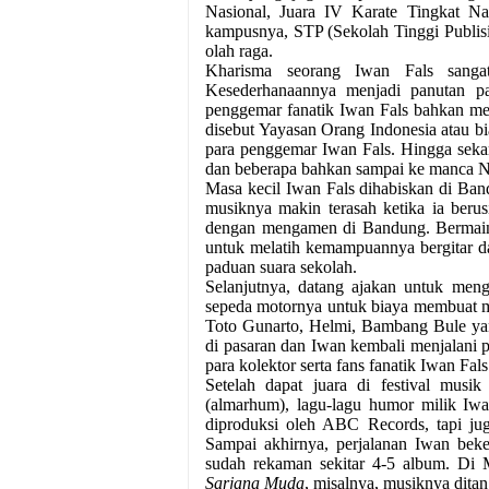
Nasional, Juara IV Karate Tingkat Na
kampusnya, STP (Sekolah Tinggi Publisis
olah raga.
Kharisma seorang Iwan Fals sangat
Kesederhanaannya menjadi panutan pa
penggemar fanatik Iwan Fals bahkan me
disebut Yayasan Orang Indonesia atau bi
para penggemar Iwan Fals. Hingga sekar
dan beberapa bahkan sampai ke manca N
Masa kecil Iwan Fals dihabiskan di Ban
musiknya makin terasah ketika ia ber
dengan mengamen di Bandung. Bermain
untuk melatih kemampuannya bergitar da
paduan suara sekolah.
Selanjutnya, datang ajakan untuk menga
sepeda motornya untuk biaya membuat m
Toto Gunarto, Helmi, Bambang Bule y
di pasaran dan Iwan kembali menjalani 
para kolektor serta fans fanatik Iwan Fals
Setelah dapat juara di festival musi
(almarhum), lagu-lagu humor milik Iw
diproduksi oleh ABC Records, tapi jug
Sampai akhirnya, perjalanan Iwan bek
sudah rekaman sekitar 4-5 album. Di M
Sarjana Muda
, misalnya, musiknya ditan