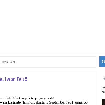
S
 Iwan Fals!!
, Iwan Fals!!
me
be
wan Fals!! Cek sepak terjangnya sob!
awan Listanto
(lahir di Jakarta, 3 September 1961; umur 50