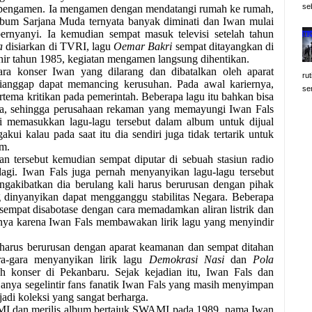
se
ai pengamen. Ia mengamen dengan mendatangi rumah ke rumah,
bum Sarjana Muda ternyata banyak diminati dan Iwan mulai
rnyanyi. Ia kemudian sempat masuk televisi setelah tahun
a
disiarkan di TVRI, lagu
Oemar Bakri
sempat ditayangkan di
hir tahun 1985, kegiatan mengamen langsung dihentikan.
ra konser Iwan yang dilarang dan dibatalkan oleh aparat
rut
a dianggap dapat memancing kerusuhan. Pada awal kariernya,
se
ema kritikan pada pemerintah. Beberapa lagu itu bahkan bisa
nya, sehingga perusahaan rekaman yang memayungi Iwan Fals
ni memasukkan lagu-lagu tersebut dalam album untuk dijual
ui kalau pada saat itu dia sendiri juga tidak tertarik untuk
um.
n tersebut kemudian sempat diputar di sebuah stasiun radio
agi. Iwan Fals juga pernah menyanyikan lagu-lagu tersebut
gakibatkan dia berulang kali harus berurusan dengan pihak
g dinyanyikan dapat mengganggu stabilitas Negara. Beberapa
sempat disabotase dengan cara memadamkan aliran listrik dan
anya karena Iwan Fals membawakan lirik lagu yang menyindir
 harus berurusan dengan aparat keamanan dan sempat ditahan
ra-gara menyanyikan lirik lagu
Demokrasi Nasi
dan
Pola
 konser di Pekanbaru. Sejak kejadian itu, Iwan Fals dan
anya segelintir fans fanatik Iwan Fals yang masih menyimpan
adi koleksi yang sangat berharga.
I dan merilis album bertajuk SWAMI pada 1989, nama Iwan