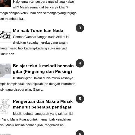
Halo teman-teman para musisi, apa kabar
nih? Masih semangat berkarya khan?
moga dengan ketekunan dan semangat yang terjaga
am membuat ka...
Me-naik Turun-kan Nada
Contoh Gambar tangga nada Artikel ini
ditujukan kepada mereka yang awam
ntang musik, tapi kadang-kadang suka menjadi
laku” sen...
Belajar teknik melodi bermain
gitar (Fingering dan Picking)
Ilustrasi gitar Dalam dunia musik rasanya
mpir-hampir tidak bisa dipisahkan dengan instrumen
ik yang disebut gitar. Gitar ...
Pengertian dan Makna Musik
menurut beberapa pendapat
Musik, sebuah anugerah yang tak ternilai
ri Yang Maha Kuasa untuk menambah keindahan
nia. Musik adalah bahasa jiwa, rangkaian na...