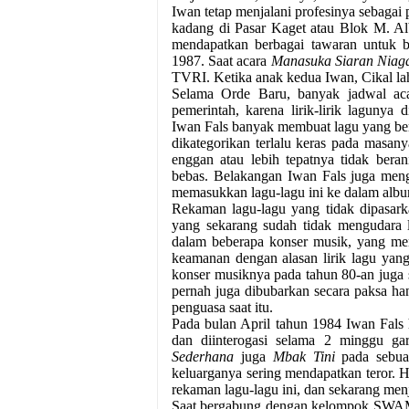
Iwan tetap menjalani profesinya sebag
kadang di Pasar Kaget atau Blok M. Al
mendapatkan berbagai tawaran untuk be
1987. Saat acara
Manasuka Siaran Niag
TVRI. Ketika anak kedua Iwan, Cikal la
Selama Orde Baru, banyak jadwal aca
pemerintah, karena lirik-lirik laguny
Iwan Fals banyak membuat lagu yang bert
dikategorikan terlalu keras pada masa
enggan atau lebih tepatnya tidak bera
bebas. Belakangan Iwan Fals juga mengak
memasukkan lagu-lagu ini ke dalam alb
Rekaman lagu-lagu yang tidak dipasarka
yang sekarang sudah tidak mengudara l
dalam beberapa konser musik, yang men
keamanan dengan alasan lirik lagu yan
konser musiknya pada tahun 80-an juga 
pernah juga dibubarkan secara paksa h
penguasa saat itu.
Pada bulan April tahun 1984 Iwan Fals
dan diinterogasi selama 2 minggu ga
Sederhana
juga
Mbak Tini
pada sebuah
keluarganya sering mendapatkan teror. H
rekaman lagu-lagu ini, dan sekarang menj
Saat bergabung dengan kelompok SWAM