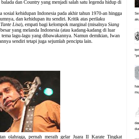
n balada dan Country yang menjadi salah satu legenda hidup di
na sosial kehidupan Indonesia pada akhir tahun 1970-an hingga
Se
mnya, dan kehidupan itu sendiri. Kritik atas perilaku
ak
,
Tante Lisa
), empati bagi kelompok marginal (misalnya
Siang
 besar yang melanda Indonesia (atau kadang-kadang di luar
 tema lagu-lagu yang dibawakannya. Namun demikian, Iwan
nya sendiri tetapi juga sejumlah pencipta lain.
te
“pe
ha
mus
da
du
an olahraga, pernah meraih gelar Juara II Karate Tingkat