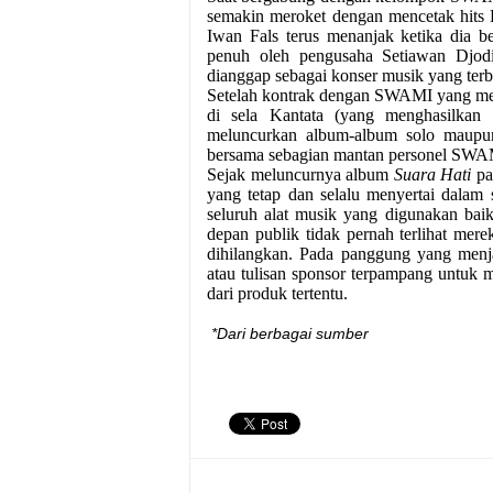
semakin meroket dengan mencetak hits 
Iwan Fals terus menanjak ketika dia
penuh oleh pengusaha Setiawan Djodi
dianggap sebagai konser musik yang terb
Setelah kontrak dengan SWAMI yang me
di sela Kantata (yang menghasilkan
meluncurkan album-album solo maupu
bersama sebagian mantan personel SWA
Sejak meluncurnya album
Suara Hati
pa
yang tetap dan selalu menyertai dalam
seluruh alat musik yang digunakan bai
depan publik tidak pernah terlihat merek
dihilangkan. Pada panggung yang menja
atau tulisan sponsor terpampang untuk 
dari produk tertentu.
*Dari berbagai sumber