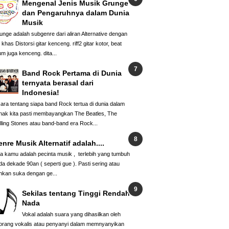
Mengenal Jenis Musik Grunge
dan Pengaruhnya dalam Dunia
Musik
unge adalah subgenre dari aliran Alternative dengan
i khas Distorsi gitar kenceng. riff2 gitar kotor, beat
um juga kenceng. dita...
Band Rock Pertama di Dunia
ternyata berasal dari
Indonesia!
cara tentang siapa band Rock tertua di dunia dalam
nak kita pasti membayangkan The Beatles, The
lling Stones atau band-band era Rock...
nre Musik Alternatif adalah....
ka kamu adalah pecinta musik , terlebih yang tumbuh
da dekade 90an ( seperti gue ). Pasti sering atau
hkan suka dengan ge...
Sekilas tentang Tinggi Rendah
Nada
Vokal adalah suara yang dihasilkan oleh
orang vokalis atau penyanyi dalam memnyanyikan