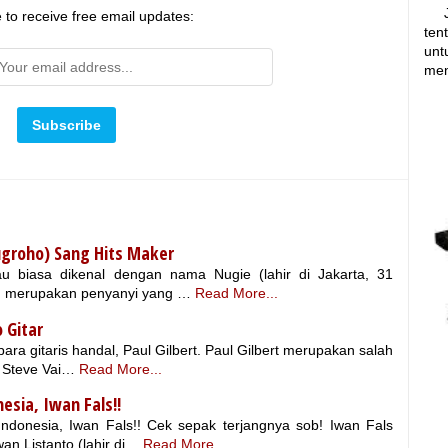
Jik
 to receive free email updates:
ten
unt
men
ugroho) Sang Hits Maker
au biasa dikenal dengan nama Nugie (lahir di Jakarta, 31
) merupakan penyanyi yang …
Read More...
 Gitar
ara gitaris handal, Paul Gilbert. Paul Gilbert merupakan salah
a Steve Vai…
Read More...
sia, Iwan Fals!!
Indonesia, Iwan Fals!! Cek sepak terjangnya sob! Iwan Fals
n Listanto (lahir di…
Read More...