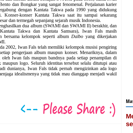
Bento dan Bongkar yang sangat fenomenal. Perjalanan karier
 bergabung dengan Kantata Takwa pada 1990 yang didukung
. Konser-konser Kantata Takwa saat itu sampai sekarang
esar dan termegah sepanjang sejarah musik Indonesia.
nghasilkan dua album (SWAMI dan SWAMI II) berakhir, dan
 Kantata Takwa dan Kantata Samsara), Iwan Fals masih
n bersama kelompok seperti album
Dalbo
yang dikerjakan
MI.
da 2002, Iwan Fals telah memiliki kelompok musisi pengiring
 setiap pengerjaan album maupun konser. Menariknya, dalam
k oleh Iwan fals maupun bandnya pada setiap penampilan di
 maupun logo. Seluruh identitas tersebut selalu ditutupi atau
di dunianya, Iwan Fals tidak pernah mengizinkan ada logo
menjaga idealismenya yang tidak mau dianggap menjadi wakil
Mas
Me
se