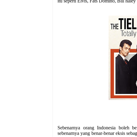
itu seperti Elvis, Fats Domino, Bill haley 
Sebenarnya orang Indonesia boleh be
sebenarnya yang benar-benar eksis sebaga