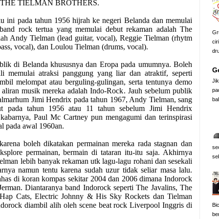
dalah THE TIELMAN BROTHERS.
u ini pada tahun 1956 hijrah ke negeri Belanda dan memulai
 band rock tertua yang memulai debut rekaman adalah The
Gr
ah Andy Tielman (lead guitar, vocal), Reggie Tielman (rhytm
cir
bass, vocal), dan Loulou Tielman (drums, vocal).
dr
lik di Belanda khususnya dan Eropa pada umumnya. Boleh
Ge
i memulai atraksi panggung yang liar dan atraktif, seperti
Ji
ambil melompat atau berguling-gulingan, serta tentunya demo
aliran musik mereka adalah Indo-Rock. Jauh sebelum publik
pa
 almarhum Jimi Hendrix pada tahun 1967, Andy Tielman, sang
ba
but pada tahun 1956 atau 11 tahun sebelum Jimi Hendrix
kabarnya, Paul Mc Cartney pun mengagumi dan terinspirasi
nal pada awal 1960an.
karena boleh dikatakan permainan mereka rada stagnan dan
se
splore permainan, bermain di tataran itu-itu saja. Akhirnya
se
ielman lebih banyak rekaman utk lagu-lagu rohani dan sesekali
arnya namun tentu karena sudah uzur tidak seliar masa lalu.
ahas di koran kompas sekitar 2004 dan 2006 dimana Indorock
Jerman. Diantaranya band Indorock seperti The Javalins, The
Hap Cats, Electric Johnny & His Sky Rockets dan Tielman
orock diambil alih oleh scene beat rock Liverpool Inggris di
Bi
be