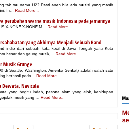
ang tak tau nama U2? Pasti aneh bila ada musisi yang masih
ini. In…
Read More...
wa perubahan warna musik Indonesia pada jamannya
 EN-US X-NONE X-NONE M…
Read More...
Persahabatan yang Akhirnya Menjadi Sebuah Band
d indie dari sebuah kota kecil di Jawa Tengah yaitu Kota
kota besar dan gaung musik,…
Read More...
nir Musik Grunge
0 di Seattle, Washington, Amerika Serikat) adalah salah satu
ing berhasil pada…
Read More...
u Dewata, Navicula
ata yang begitu indah, pesona alam yang elok, kehidupan
Mas
gejolak musik yang …
Read More...
Me
se