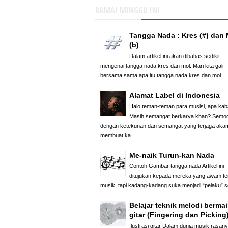
RAMAI MINGGU INI
Tangga Nada : Kres (#) dan 
(b)
Dalam artikel ini akan dibahas sedikit
mengenai tangga nada kres dan mol. Mari kita gali
bersama sama apa itu tangga nada kres dan mol. ..
Alamat Label di Indonesia
Halo teman-teman para musisi, apa kab
Masih semangat berkarya khan? Semo
dengan ketekunan dan semangat yang terjaga aka
membuat ka...
Me-naik Turun-kan Nada
Contoh Gambar tangga nada Artikel ini
ditujukan kepada mereka yang awam te
musik, tapi kadang-kadang suka menjadi “pelaku” se
Belajar teknik melodi berma
gitar (Fingering dan Picking
Ilustrasi gitar Dalam dunia musik rasan