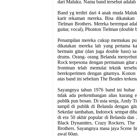
dari Maluku. Nama band tersebut a
Band yg terdiri dari 4 anak muda Maluk
karir rekaman mereka. Bisa dikatakan
Tielman Brothers. Mereka berempat adal
guitar, vocal), Phonton Tielman (double 
Penampilan mereka cukup memukau pub
dikatakan mereka lah yang pertama kal
bermain gitar (dan juga double bass) s
drums. Orang- orang Belanda menyebut 
Rock terpesona dengan permainan gitar
frontman telah memulai teknik terse
bereksperimen dengan gitarnya. Konon 
atas band ini sebelum The Beatles terke
Sayangnya tahun 1976 band ini bubar 
tidak ada perkembangan alias kurang ek
publik pun bosan. Di usia senja, Andy T
tampil di publik di Belanda dengan git
Sekedar tambahan, Indorock sempat dib
di era 50 akhir popular di Belanda dan 
Black Dynamites, Crazy Rockers, The 
Brothers. Sayangnya masa jaya Scene Ind
awal 60an.