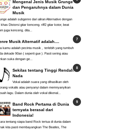
Mengenal Jenis Musik Grunge
dan Pengaruhnya dalam Dunia
Musik
unge adalah subgenre dari aliran Alternative dengan
i khas Distorsi gitar kenceng. riff2 gitar kotor, beat
um juga kenceng. dita...
nre Musik Alternatif adalah....
ka kamu adalah pecinta musik , terlebih yang tumbuh
da dekade 90an ( seperti gue ). Pasti sering atau
hkan suka dengan ge...
Sekilas tentang Tinggi Rendah
Nada
Vokal adalah suara yang dihasilkan oleh
orang vokalis atau penyanyi dalam memnyanyikan
buah lagu. Dalam dunia olah vokal dikenal...
Band Rock Pertama di Dunia
ternyata berasal dari
Indonesia!
cara tentang siapa band Rock tertua di dunia dalam
nak kita pasti membayangkan The Beatles, The