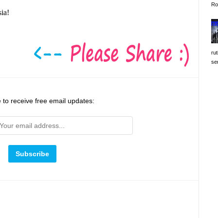
Ro
ia!
rut
se
 to receive free email updates: