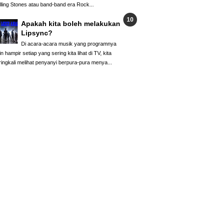
lling Stones atau band-band era Rock...
Apakah kita boleh melakukan
Lipsync?
Di acara-acara musik yang programnya
in hampir setiap yang sering kita lihat di TV, kita
ringkali melihat penyanyi berpura-pura menya...