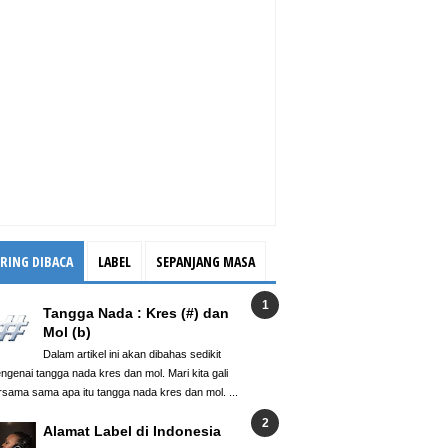
ERING DIBACA
LABEL
SEPANJANG MASA
Tangga Nada : Kres (#) dan
Mol (b)
Dalam artikel ini akan dibahas sedikit
ngenai tangga nada kres dan mol. Mari kita gali
rsama sama apa itu tangga nada kres dan mol. ...
Alamat Label di Indonesia