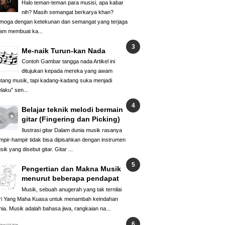
Halo teman-teman para musisi, apa kabar
nih? Masih semangat berkarya khan?
moga dengan ketekunan dan semangat yang terjaga
am membuat ka...
Me-naik Turun-kan Nada
Contoh Gambar tangga nada Artikel ini
ditujukan kepada mereka yang awam
ntang musik, tapi kadang-kadang suka menjadi
laku” sen...
Belajar teknik melodi bermain
gitar (Fingering dan Picking)
Ilustrasi gitar Dalam dunia musik rasanya
mpir-hampir tidak bisa dipisahkan dengan instrumen
ik yang disebut gitar. Gitar ...
Pengertian dan Makna Musik
menurut beberapa pendapat
Musik, sebuah anugerah yang tak ternilai
ri Yang Maha Kuasa untuk menambah keindahan
nia. Musik adalah bahasa jiwa, rangkaian na...