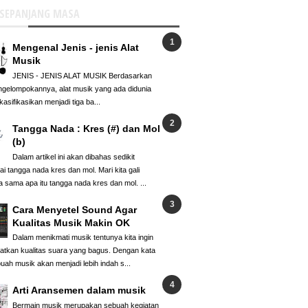
 SEPANJANG MASA
Mengenal Jenis - jenis Alat
Musik
JENIS - JENIS ALAT MUSIK Berdasarkan
ngelompokannya, alat musik yang ada didunia
kasifikasikan menjadi tiga ba...
Tangga Nada : Kres (#) dan Mol
(b)
Dalam artikel ini akan dibahas sedikit
i tangga nada kres dan mol. Mari kita gali
 sama apa itu tangga nada kres dan mol. ...
Cara Menyetel Sound Agar
Kualitas Musik Makin OK
Dalam menikmati musik tentunya kita ingin
tkan kualitas suara yang bagus. Dengan kata
buah musik akan menjadi lebih indah s...
Arti Aransemen dalam musik
Bermain musik merupakan sebuah kegiatan