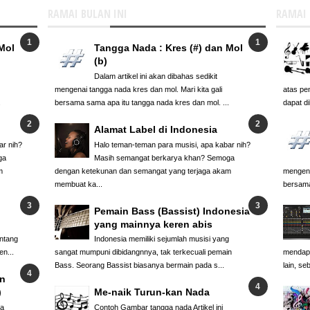
RAMAI BULAN INI
RAMAI
Mol
Tangga Nada : Kres (#) dan Mol
(b)
Dalam artikel ini akan dibahas sedikit
mengenai tangga nada kres dan mol. Mari kita gali
atas pe
.
bersama sama apa itu tangga nada kres dan mol. ...
dapat di
Alamat Label di Indonesia
ar nih?
Halo teman-teman para musisi, apa kabar nih?
ga
Masih semangat berkarya khan? Semoga
m
dengan ketekunan dan semangat yang terjaga akam
mengena
membuat ka...
bersama
Pemain Bass (Bassist) Indonesia
yang mainnya keren abis
ntang
Indonesia memiliki sejumlah musisi yang
n...
sangat mumpuni dibidangnnya, tak terkecuali pemain
mendapa
Bass. Seorang Bassist biasanya bermain pada s...
lain, se
in
)
Me-naik Turun-kan Nada
ya
Contoh Gambar tangga nada Artikel ini