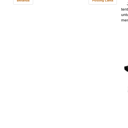
Beranda
Posting Lama
Jik
ten
unt
men