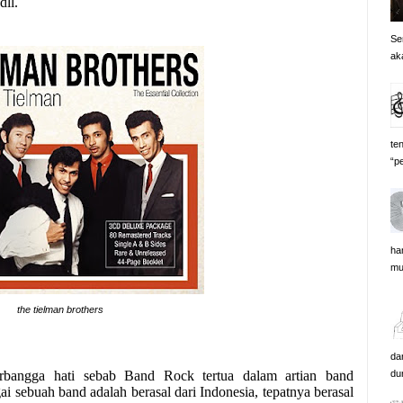
dll.
Se
ak
te
“pe
ha
mus
the tielman brothers
da
du
rbangga hati sebab Band Rock tertua dalam artian band
i sebuah band adalah berasal dari Indonesia, tepatnya berasal