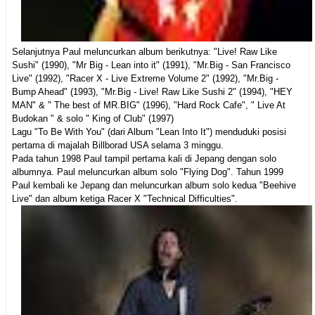
Selanjutnya Paul meluncurkan album berikutnya: "Live! Raw Like
Sushi" (1990), "Mr Big - Lean into it" (1991), "Mr.Big - San Francisco
Live" (1992), "Racer X - Live Extreme Volume 2" (1992), "Mr.Big -
Bump Ahead" (1993), "Mr.Big - Live! Raw Like Sushi 2" (1994), "HEY
MAN" & " The best of MR.BIG" (1996), "Hard Rock Cafe", " Live At
Budokan " & solo " King of Club" (1997)
Lagu "To Be With You" (dari Album "Lean Into It") menduduki posisi
pertama di majalah Billborad USA selama 3 minggu.
Pada tahun 1998 Paul tampil pertama kali di Jepang dengan solo
albumnya. Paul meluncurkan album solo "Flying Dog". Tahun 1999
Paul kembali ke Jepang dan meluncurkan album solo kedua "Beehive
Live" dan album ketiga Racer X "Technical Difficulties".